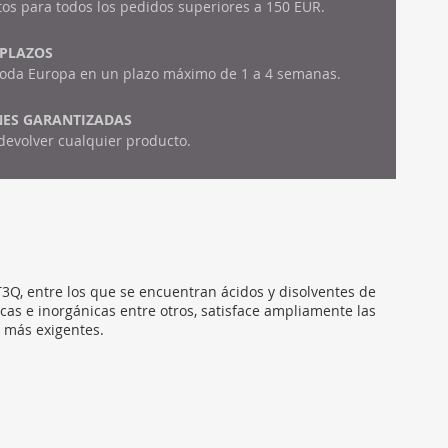
tos para todos los pedidos superiores a 150 EUR.
 PLAZOS
toda Europa en un plazo máximo de 1 a 4 semanas.
ES GARANTIZADAS
devolver cualquier producto.
Q, entre los que se encuentran ácidos y disolventes de
cas e inorgánicas entre otros, satisface ampliamente las
 más exigentes.