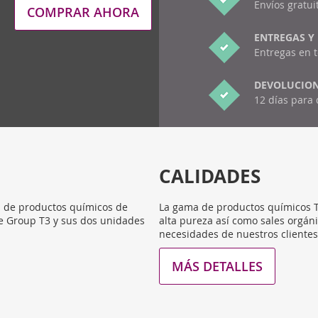
Envíos gratui
COMPRAR AHORA
ENTREGAS Y
Entregas en 
DEVOLUCION
12 días para 
CALIDADES
n de productos químicos de
La gama de productos químicos T3
e Group T3 y sus dos unidades
alta pureza así como sales orgáni
necesidades de nuestros clientes
MÁS DETALLES