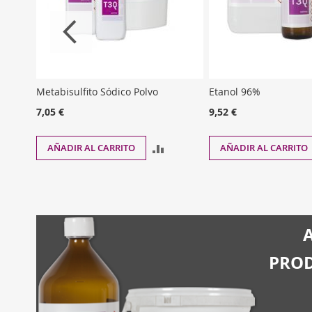
Metabisulfito Sódico Polvo
Etanol 96%
7,05 €
9,52 €
ÑADIR
AÑADIR
AÑADIR AL CARRITO
AÑADIR AL CARRITO
ARA
PARA
OMPARAR
COMPARAR
PROD