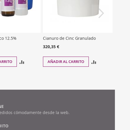
ico 12.5%
Cianuro de Cinc Granulado
320,35 €
AÑADIR
AÑADIR
ARRITO
AÑADIR AL CARRITO
PARA
PARA
COMPARAR
COMPARAR
NE
pedidos cómodamente desde la web.
UITO