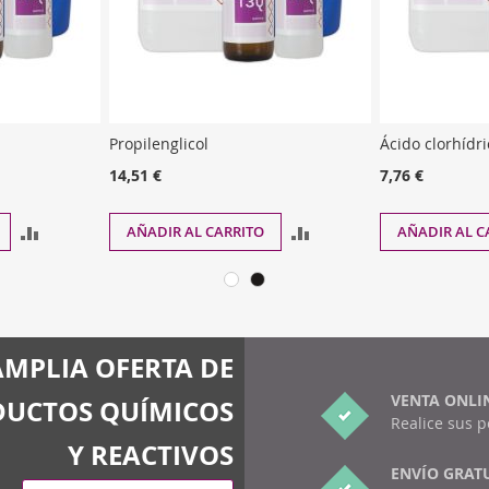
Propilenglicol
Ácido clorhídr
14,51 €
7,76 €
AÑADIR
AÑADIR
AÑADIR AL CARRITO
AÑADIR AL C
PARA
PARA
COMPARAR
COMPARAR
AMPLIA OFERTA DE
VENTA ONLI
UCTOS QUÍMICOS
Realice sus 
Y REACTIVOS
ENVÍO GRAT