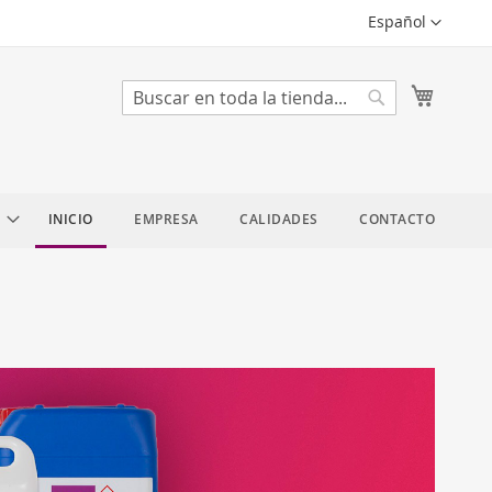
Lenguaje
Español
Mi cest
Search
Search
INICIO
EMPRESA
CALIDADES
CONTACTO
N
Más