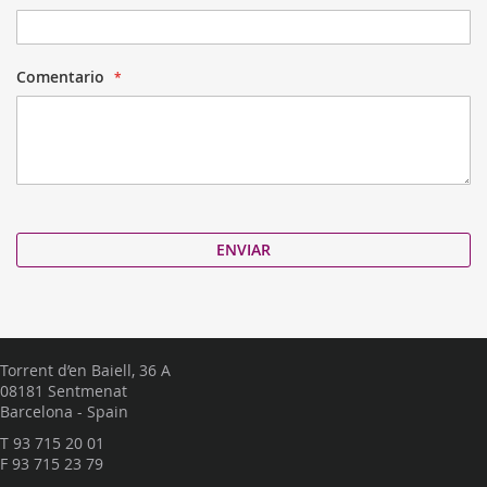
Comentario
ENVIAR
Torrent d’en Baiell, 36 A
08181 Sentmenat
Barcelona - Spain
T
93 715 20 01
F 93 715 23 79