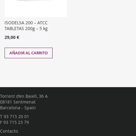
ISODELSA 200 – ATCC
TABLETAS 200g – 5 kg
29,00 €
AÑADIR AL CARRITO
Torrent d’en Baiell, 36 A
08181 Sentmenat
Barcelona - Spain
T
93 715 20 01
F 93 715 23 79
Contacto