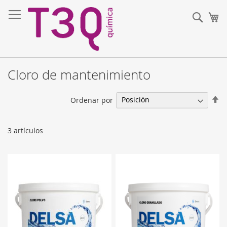
Ir
al
Sear
Mi
contenido
Cloro de mantenimiento
Fi
Ordenar por
Di
De
3
artículos