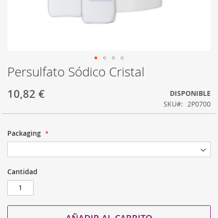
Persulfato Sódico Cristal
Saltar
al
comienzo
10,82 €
DISPONIBLE
de
SKU
2P0700
la
galería
de
Packaging
imágenes
Cantidad
AÑADIR AL CARRITO