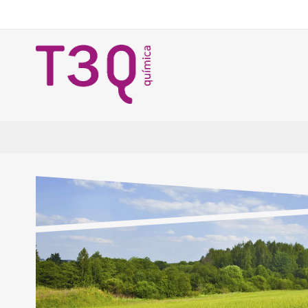
Ir
al
contenido