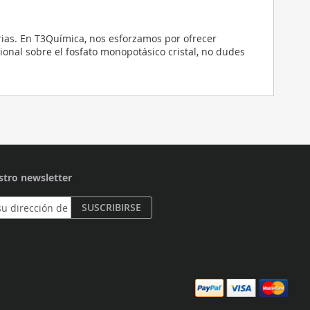
rias. En T3Química, nos esforzamos por ofrecer
onal sobre el fosfato monopotásico cristal, no dudes
stro newsletter
SUSCRIBIRSE