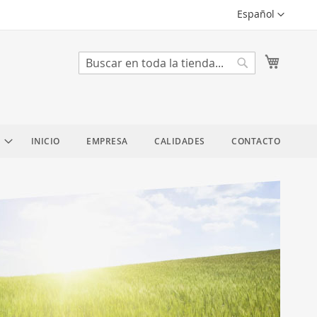
Lenguaje
Español
Mi cest
Search
Search
INICIO
EMPRESA
CALIDADES
CONTACTO