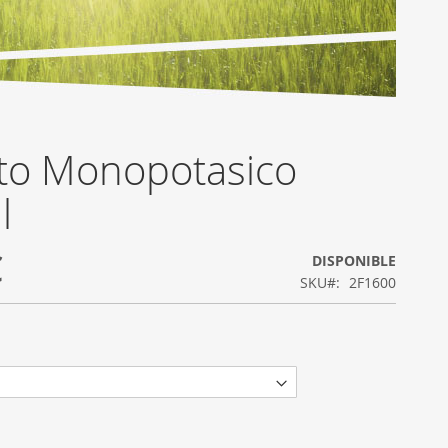
to Monopotasico
l
€
DISPONIBLE
SKU
2F1600