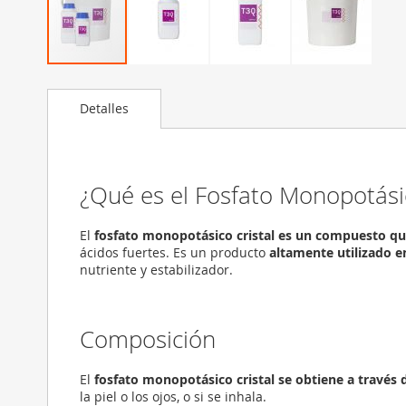
Saltar
al
comienzo
Detalles
de
la
galería
de
¿Qué es el Fosfato Monopotásic
imágenes
El
fosfato monopotásico cristal es un compuesto quím
ácidos fuertes. Es un producto
altamente utilizado en
nutriente y estabilizador.
Composición
El
fosfato monopotásico cristal se obtiene a través d
la piel o los ojos, o si se inhala.