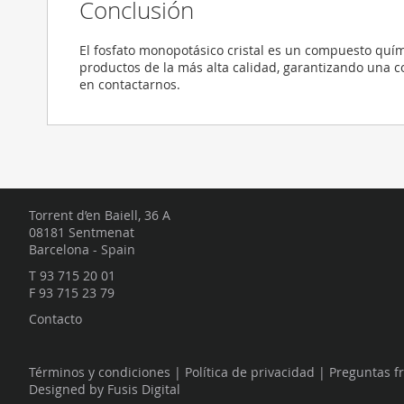
Conclusión
El fosfato monopotásico cristal es un compuesto quím
productos de la más alta calidad, garantizando una c
en contactarnos.
Torrent d’en Baiell, 36 A
08181 Sentmenat
Barcelona - Spain
T
93 715 20 01
F 93 715 23 79
Contacto
Términos y condiciones
|
Política de privacidad
|
Preguntas f
Designed by
Fusis Digital