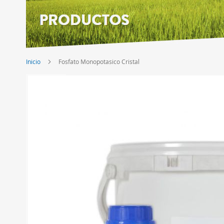
Inicio
Fosfato Monopotasico Cristal
Saltar
al
final
de
la
galería
de
imágenes