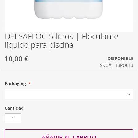
DELSAFLOC 5 litros | Floculante
Saltar
al
líquido para piscina
comienzo
de
10,00 €
la
DISPONIBLE
galería
SKU
T3PO013
de
imágenes
Packaging
Cantidad
AÑADIR AL CARRITO